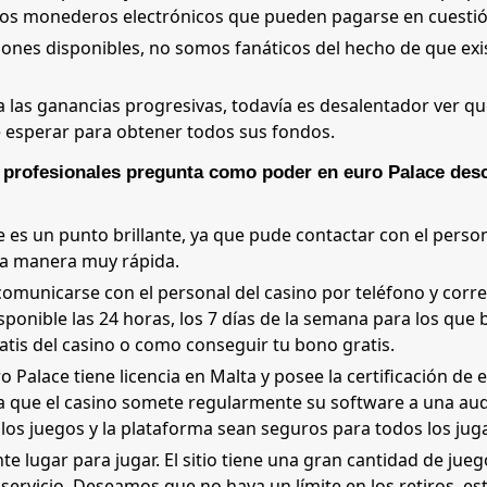
nos monederos electrónicos que pueden pagarse en cuestió
iones disponibles, no somos fanáticos del hecho de que exi
a a las ganancias progresivas, todavía es desalentador ver qu
esperar para obtener todos sus fondos.
 profesionales pregunta como poder en euro Palace des
te es un punto brillante, ya que pude contactar con el person
na manera muy rápida.
municarse con el personal del casino por teléfono y corr
isponible las 24 horas, los 7 días de la semana para los que 
tis del casino o como conseguir tu bono gratis.
o Palace tiene licencia en Malta y posee la certificación de
ca que el casino somete regularmente su software a una aud
os juegos y la plataforma sean seguros para todos los jug
te lugar para jugar. El sitio tiene una gran cantidad de jue
servicio. Deseamos que no haya un límite en los retiros, es