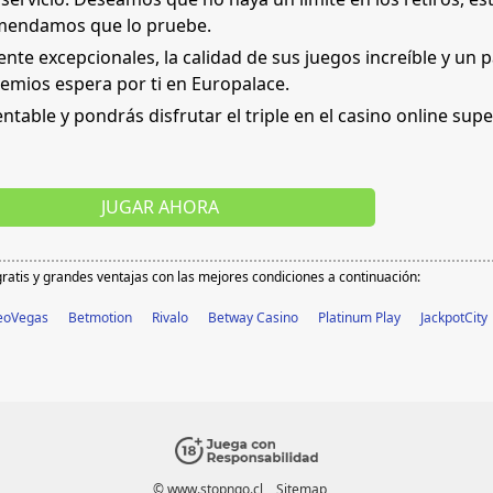
omendamos que lo pruebe.
nte excepcionales, la calidad de sus juegos increíble y un 
remios espera por ti en Europalace.
table y pondrás disfrutar el triple en el casino online supe
JUGAR AHORA
atis y grandes ventajas con las mejores condiciones a continuación:
eoVegas
Betmotion
Rivalo
Betway Casino
Platinum Play
JackpotCity
© www.stopngo.cl
Sitemap