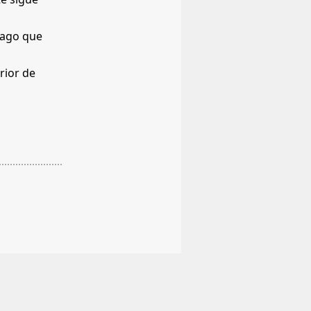
pago que
rior de