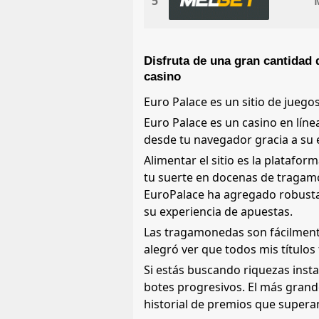
5
Disfruta de una gran cantidad
casino
Euro Palace es un sitio de juego
Euro Palace es un casino en lín
desde tu navegador gracia a su 
Alimentar el sitio es la platafo
tu suerte en docenas de tragam
EuroPalace ha agregado robustas
su experiencia de apuestas.
Las tragamonedas son fácilment
alegró ver que todos mis título
Si estás buscando riquezas insta
botes progresivos. El más gran
historial de premios que superan