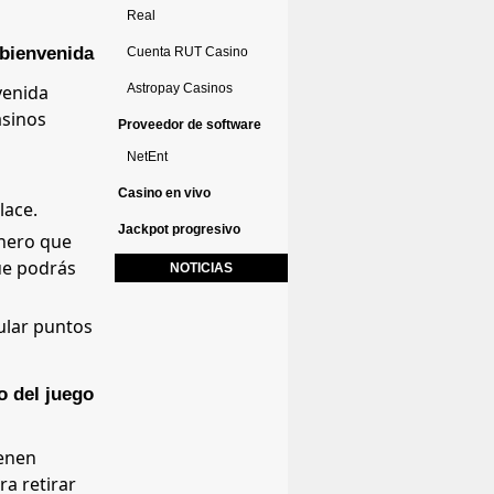
Real
 bienvenida
Cuenta RUT Casino
venida
Astropay Casinos
asinos
Proveedor de software
NetEnt
Casino en vivo
lace.
Jackpot progresivo
inero que
ue podrás
NOTICIAS
ular puntos
o del juego
ienen
ra retirar