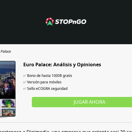
 Palace
Euro Palace: Análisis y Opiniones
✅ Bono de hasta 1000$ gratis
✅ Versión para móviles
✅ Sello eCOGRA seguridad
JUGAR AHORA