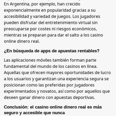
En Argentina, por ejemplo, han crecido
exponencialmente en popularidad gracias a su
accesibilidad y variedad de juegos. Los jugadores
pueden disfrutar del entretenimiento virtual sin
preocuparse por costes ni riesgos económicos,
mientras se preparan para dar el salto a los casino
online dinero real.
¿En búsqueda de apps de apuestas rentables?
Las aplicaciones móviles también forman parte
fundamental del mundo de los casinos en línea.
Aquellas que ofrecen mayores oportunidades de lucro
a los usuarios y garantizan una experiencia segura se
posicionan como las preferidas por jugadores
experimentados y novatos, así como por aquellos que
deseen ganar dinero con apuestas deportivas.
Conclusión: el casino online dinero real es más
seguro y accesible que nunca