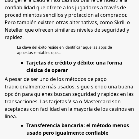
uso generalizado en los casinos online demuestra la
confiabilidad que ofrece a los jugadores a través de
procedimientos sencillos y protección al comprador.
Pero también existen otras alternativas, como Skrill o
Neteller, que ofrecen similares niveles de seguridad y
rapidez.
La clave del éxito reside en identificar aquellas apps de
apuestas rentables que...
Tarjetas de crédito y débito: una forma
clásica de operar
A pesar de ser uno de los métodos de pago
tradicionalmente más usados, sigue siendo una buena
opción para quienes buscan seguridad y rapidez en las
transacciones. Las tarjetas Visa o Mastercard son
aceptadas con facilidad en la mayoría de los casinos en
línea.
Transferencia bancaria: el método menos
usado pero igualmente confiable