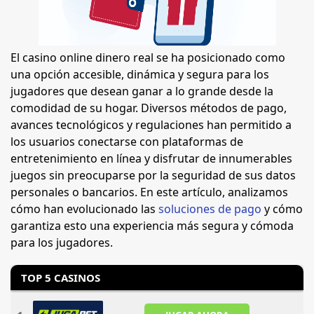
El casino online dinero real se ha posicionado como
una opción accesible, dinámica y segura para los
jugadores que desean ganar a lo grande desde la
comodidad de su hogar. Diversos métodos de pago,
avances tecnológicos y regulaciones han permitido a
los usuarios conectarse con plataformas de
entretenimiento en línea y disfrutar de innumerables
juegos sin preocuparse por la seguridad de sus datos
personales o bancarios. En este artículo, analizamos
cómo han evolucionado las
soluciones de pago
y cómo
garantiza esto una experiencia más segura y cómoda
para los jugadores.
TOP 5 CASINOS