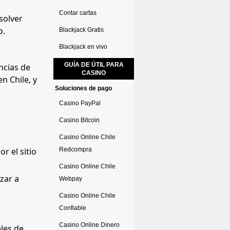
Contar cartas
solver
o.
Blackjack Gratis
Blackjack en vivo
GUÍA DE ÚTIL PARA
ncias de
CASINO
n Chile, y
Soluciones de pago
Casino PayPal
Casino Bitcoin
Casino Online Chile
r el sitio
Redcompra
Casino Online Chile
zar a
Webpay
Casino Online Chile
Confiable
Casino Online Dinero
eles de