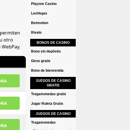
Playzee Casino
LeoVegas
Betmotion
 permiten
Rivalo
u otro
BONOS DE CASINO
a WebPay.
Bono sin depósito
Giros gratis
Bono de bienvenida
ORA
JUEGOS DE CASINO
GRATIS
Tragamonedas gratis
ORA
Jugar Ruleta Gratis
JUEGOS DE CASINO
Tragamonedas
ORA