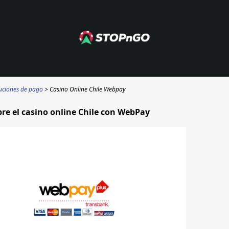
uciones de pago
Casino Online Chile Webpay
bre el casino online Chile con WebPay