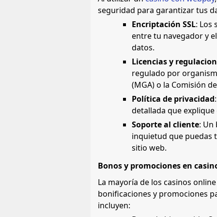
seguridad para garantizar tus da
Encriptación SSL
: Los 
entre tu navegador y el
datos.
Licencias y regulacio
regulado por organismo
(MGA) o la Comisión de
Política de privacidad
detallada que explique
Soporte al cliente
: Un
inquietud que puedas t
sitio web.
Bonos y promociones en casin
La mayoría de los casinos onli
bonificaciones y promociones pa
incluyen: