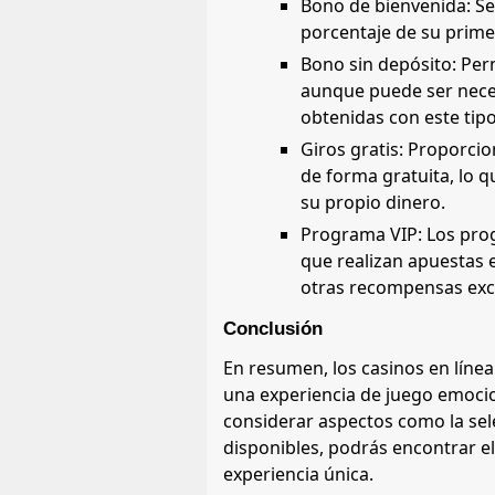
Bono de bienvenida: S
porcentaje de su prime
Bono sin depósito: Perm
aunque puede ser necesa
obtenidas con este tip
Giros gratis: Proporci
de forma gratuita, lo 
su propio dinero.
Programa VIP: Los prog
que realizan apuestas e
otras recompensas excl
Conclusión
En resumen, los casinos en líne
una experiencia de juego emocion
considerar aspectos como la sele
disponibles, podrás encontrar el
experiencia única.