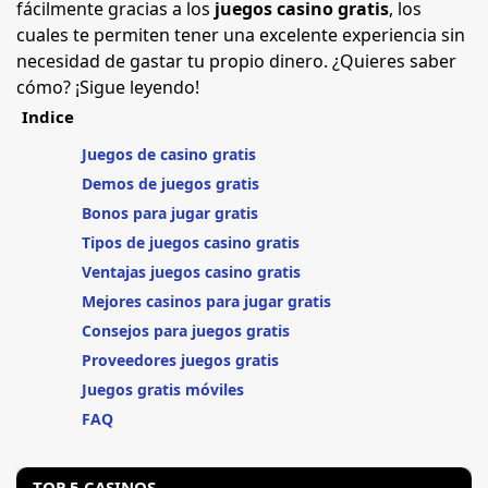
fácilmente gracias a los
juegos casino gratis
, los
cuales te permiten tener una excelente experiencia sin
necesidad de gastar tu propio dinero. ¿Quieres saber
cómo? ¡Sigue leyendo!
Indice
Juegos de casino gratis
Demos de juegos gratis
Bonos para jugar gratis
Tipos de juegos casino gratis
Ventajas juegos casino gratis
Mejores casinos para jugar gratis
Consejos para juegos gratis
Proveedores juegos gratis
Juegos gratis móviles
FAQ
TOP 5 CASINOS