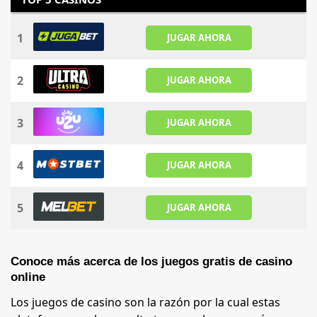
1
JUGAR AHORA
2
JUGAR AHORA
3
JUGAR AHORA
4
JUGAR AHORA
5
JUGAR AHORA
Conoce más acerca de los juegos gratis de casino
online
Los juegos de casino son la razón por la cual estas