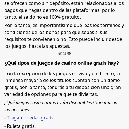
se ofrecen como sin depósito, están relacionados a los
pagos que hagas dentro de las plataformas, por lo
tanto, el saldo no es 100% gratuito.
Por lo tanto, es importantísimo que leas los términos y
condiciones de los bonos para que sepas si sus
requisitos te convienen o no. Esto puede incluir desde
los juegos, hasta las apuestas.
🤑 🤑 🤑
¿Qué tipos de juegos de casino online gratis hay?
Con la excepción de los juegos en vivo y en directo, la
inmensa mayoría de los títulos cuentan con un demo
gratis, por lo tanto, tendrás a tu disposición una gran
variedad de opciones para que te diviertas.
¿Qué juegos casino gratis están disponibles? Son muchas
las opciones:
-
Tragamonedas gratis
.
- Ruleta gratis.