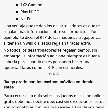
1X2 Gaming.
Play N’ GO.
NetEnt.
Una ventaja que te dan los desarrolladores es que te
regalan más información sobre sus productos. Por
ejemplo, te dicen el RTP de las máquinas tragaperras,
si tienen un wild o si estas regalan tiradas extra.
No todos los desarrolladores te regalan demos, sin
embargo, la información adicional siempre es buena
saberla para cuando estés pensando hacer una
apuesta. Datos como el RTP son esenciales.
💪 💪 💪
Juega gratis con los casinos móviles en donde
estés
Para cerrar esta guía sobre los juegos de casino online
gratis debemos decirte que, casi sin excepciones, estos
son compatibles con una gran variedad de dispositivos