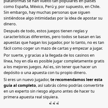
plataformas se han vuelto tan populares en países
como España, México, Perú y, por supuesto, en Chile.
Sin embargo, hay muchas personas que siguen
sintiéndose algo intimidadas por la idea de apostar su
dinero.
Después de todo, estos juegos tienen reglas y
características diferentes, pero todos se basan en las
apuestas que hagan los jugador, por lo tanto, no es tan
fácil como coger un mazo de cartas y empezar a jugar.
Por suerte, y gracias a la llegada de los casinos en
línea, hoy en día es posible jugar completamente gratis
a los mejores juegos. Así es, sin tener que hacer un
depósito o una apuesta con tu propio dinero.
Si eres un nuevo jugador,
te recomendamos leer esta
guía al completo
, así sabrás cómo podrías convertirte
en un experto sin riesgo alguno antes de hacer tu
primera apuesta real siquiera.
🍒 🍒 🍒