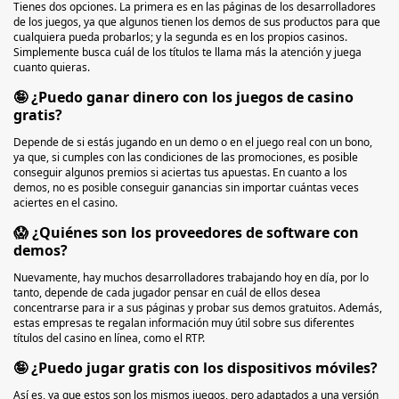
Tienes dos opciones. La primera es en las páginas de los desarrolladores
de los juegos, ya que algunos tienen los demos de sus productos para que
cualquiera pueda probarlos; y la segunda es en los propios casinos.
Simplemente busca cuál de los títulos te llama más la atención y juega
cuanto quieras.
🤪 ¿Puedo ganar dinero con los juegos de casino
gratis?
Depende de si estás jugando en un demo o en el juego real con un bono,
ya que, si cumples con las condiciones de las promociones, es posible
conseguir algunos premios si aciertas tus apuestas. En cuanto a los
demos, no es posible conseguir ganancias sin importar cuántas veces
aciertes en el casino.
😱 ¿Quiénes son los proveedores de software con
demos?
Nuevamente, hay muchos desarrolladores trabajando hoy en día, por lo
tanto, depende de cada jugador pensar en cuál de ellos desea
concentrarse para ir a sus páginas y probar sus demos gratuitos. Además,
estas empresas te regalan información muy útil sobre sus diferentes
títulos del casino en línea, como el RTP.
🤪 ¿Puedo jugar gratis con los dispositivos móviles?
Así es, ya que estos son los mismos juegos, pero adaptados a una versión