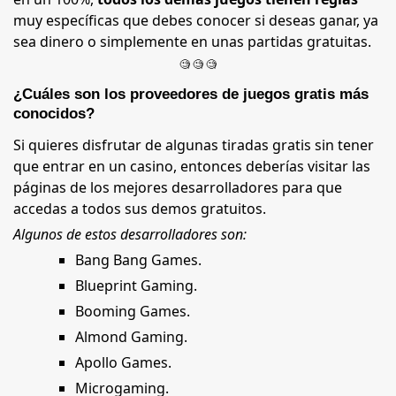
muy específicas que debes conocer si deseas ganar, ya
sea dinero o simplemente en unas partidas gratuitas.
🧐 🧐 🧐
¿Cuáles son los proveedores de juegos gratis más
conocidos?
Si quieres disfrutar de algunas tiradas gratis sin tener
que entrar en un casino, entonces deberías visitar las
páginas de los mejores desarrolladores para que
accedas a todos sus demos gratuitos.
Algunos de estos desarrolladores son:
Bang Bang Games.
Blueprint Gaming.
Booming Games.
Almond Gaming.
Apollo Games.
Microgaming.