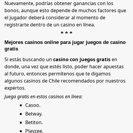
Nuevamente, podrías obtener ganancias con los
bonos, aunque esto depende de muchos factores que
el jugador deberá considerar al momento de
registrarte dentro de un casino en línea.
🔥 🔥 🔥
Mejores casinos online para jugar juegos de casino
gratis
Si estás buscando un
casino con juegos gratis
en
donde, una vez que estés listo, poder hacer apuestas
al futuro, entonces permítenos que te digamos
algunos casinos de Chile recomendados por nuestros
expertos.
Juega gratis en estos casinos en línea:
Casoo.
Betway.
Betiton.
Playzee.