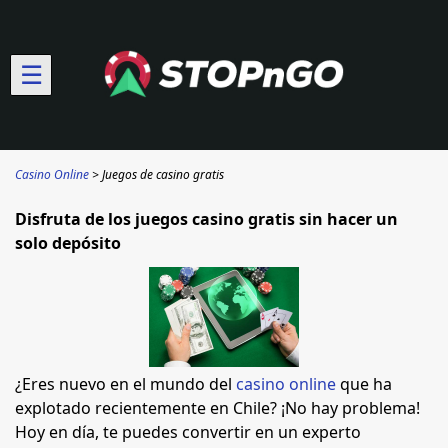
☰
Casino Online
Juegos de casino gratis
Disfruta de los juegos casino gratis sin hacer un
solo depósito
¿Eres nuevo en el mundo del
casino online
que ha
explotado recientemente en Chile? ¡No hay problema!
Hoy en día, te puedes convertir en un experto