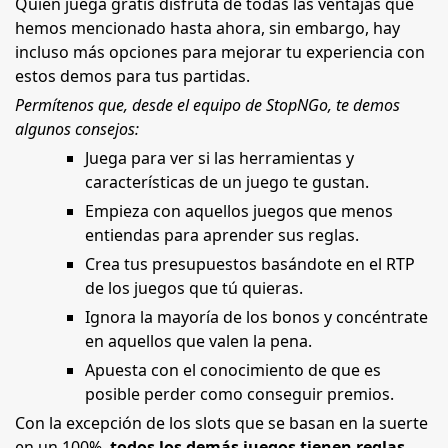
Quien juega gratis disfruta de todas las ventajas que
hemos mencionado hasta ahora, sin embargo, hay
incluso más opciones para mejorar tu experiencia con
estos demos para tus partidas.
Permítenos que, desde el equipo de StopNGo, te demos
algunos consejos:
Juega para ver si las herramientas y
características de un juego te gustan.
Empieza con aquellos juegos que menos
entiendas para aprender sus reglas.
Crea tus presupuestos basándote en el RTP
de los juegos que tú quieras.
Ignora la mayoría de los bonos y concéntrate
en aquellos que valen la pena.
Apuesta con el conocimiento de que es
posible perder como conseguir premios.
Con la excepción de los slots que se basan en la suerte
en un 100%,
todos los demás juegos tienen reglas