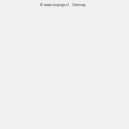
© www.stopngo.cl
Sitemap