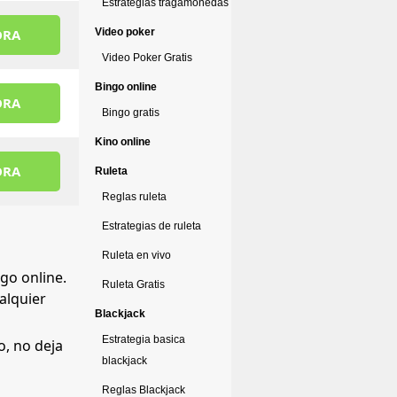
Estrategias tragamonedas
ORA
Video poker
Video Poker Gratis
Bingo online
ORA
Bingo gratis
Kino online
ORA
Ruleta
Reglas ruleta
Estrategias de ruleta
Ruleta en vivo
go online.
Ruleta Gratis
ualquier
Blackjack
Estrategia basica
o, no deja
blackjack
Reglas Blackjack