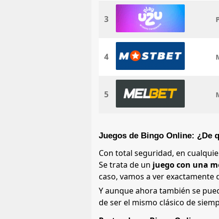
3
4
5
Juegos de Bingo Online: ¿De q
Con total seguridad, en cualquie
Se trata de un
juego con una me
caso, vamos a ver exactamente d
Y aunque ahora también se pueda
de ser el mismo clásico de siemp