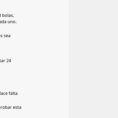
 bolas,
cada uno.
ás sea
tar 24
ace falta
probar esta