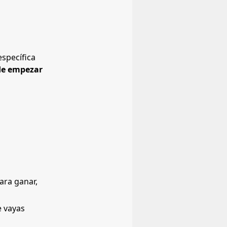
specífica
de empezar
ara ganar,
e vayas