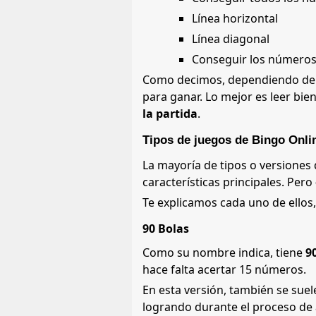
Línea horizontal
Línea diagonal
Conseguir los números 
Como decimos, dependiendo del t
para ganar. Lo mejor es leer bien
la partida
.
Tipos de juegos de Bingo Onli
La mayoría de tipos o versiones
características principales. Pero
Te explicamos cada uno de ellos,
90 Bolas
Como su nombre indica, tiene
9
hace falta acertar 15 números.
En esta versión, también se suel
logrando durante el proceso de