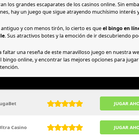
aran los grandes escaparates de los casinos online. Sin emb
es, hay un juego que sigue atrayendo muchísimo interés y
ntiguo y con menos tirón, lo cierto es que
el bingo en lín
le
. Sus atractivos botes y la emoción de ir descubriendo po
 faltar una reseña de este maravilloso juego en nuestra we
 bingo online, y encontrar las mejores opciones para jugarl
tención.
JugaBet
JUGAR AH
Ultra Casino
JUGAR AH