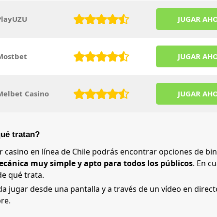
PlayUZU
JUGAR AH
Mostbet
JUGAR AH
Melbet Casino
JUGAR AH
ué tratan?
r casino en línea de Chile podrás encontrar opciones de bin
cánica muy simple y apto para todos los públicos
. En c
e qué trata.
 jugar desde una pantalla y a través de un vídeo en direct
re.