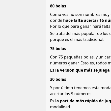
80 bolas
Como ves no son nombres muy dif
donde
hace falta acertar 16 n
Por lo que para ganar, hará falta
Se trata del más popular de los 
porque es el más tradicional.
75 bolas
Con 75 pequeñas bolas, y un cart
números ganar. Esto es, todos 
Es
la versión que más se juega
30 bolas
Y por último tenemos esta modali
acertar los 9 números.
Es
la partida más rápida de ju
modalidad.