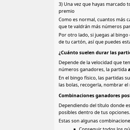
3) Una vez que hayas marcado tod
premio
Como es normal, cuantos más ca
que te valdrán más números par
Por otro lado, si juegas al bin
de tu cartón, así que puedes est
¿Cuánto suelen durar las part
Depende de la velocidad que teng
números ganadores, la partida
En el bingo físico, las partidas
las bolas, recogerla, nombrar el
Combinaciones ganadores posi
Dependiendo del título donde es
posibles dentro de tus opciones
Estas son algunas combinacione
Conseguir todos los n