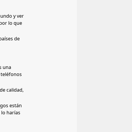
mundo y ver
por lo que
países de
es una
 teléfonos
de calidad,
egos están
lo harías