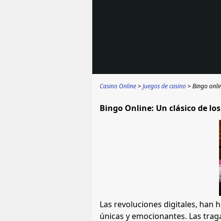
Casino Online
Juegos de casino
Bingo onli
Bingo Online: Un clásico de lo
Las revoluciones digitales, han 
únicas y emocionantes. Las tra