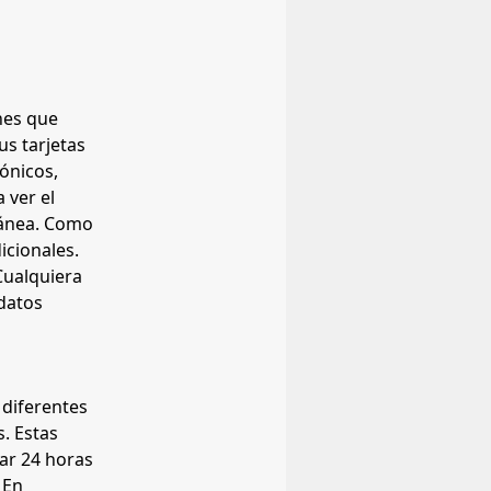
nes que
us tarjetas
ónicos,
 ver el
tánea. Como
icionales.
Cualquiera
 datos
 diferentes
. Estas
ar 24 horas
 En