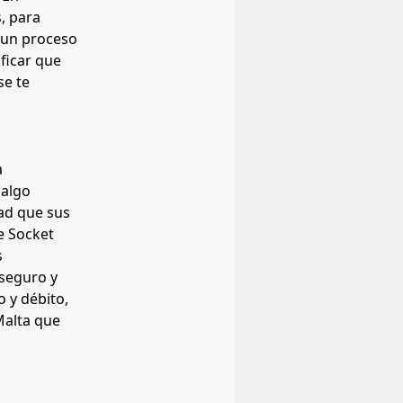
, para
e un proceso
ificar que
se te
a
 algo
dad que sus
re Socket
s
 seguro y
o y débito,
Malta que