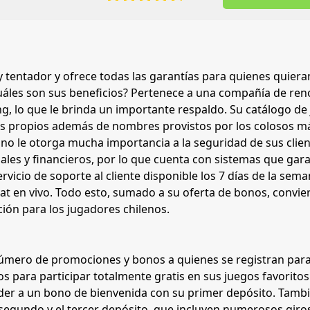
y tentador y ofrece todas las garantías para quienes quiera
Cuáles son sus beneficios? Pertenece a una compañía de re
ng, lo que le brinda un importante respaldo. Su catálogo de
los propios además de nombres provistos por los colosos m
no le otorga mucha importancia a la seguridad de sus clien
ales y financieros, por lo que cuenta con sistemas que gar
vicio de soporte al cliente disponible los 7 días de la sema
at en vivo. Todo esto, sumado a su oferta de bonos, convie
ión para los jugadores chilenos.
úmero de promociones y bonos a quienes se registran para 
s para participar totalmente gratis en sus juegos favoritos
der a un bono de bienvenida con su primer depósito. Tambi
segundo y el tercer depósito, que incluyen numerosos giros