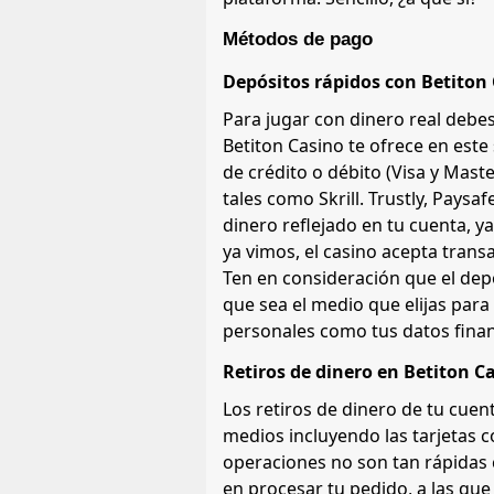
Métodos de pago
Depósitos rápidos con Betiton
Para jugar con dinero real debe
Betiton Casino te ofrece en este 
de crédito o débito (Visa y Mas
tales como Skrill. Trustly, Pays
dinero reflejado en tu cuenta, 
ya vimos, el casino acepta transa
Ten en consideración que el dep
que sea el medio que elijas para 
personales como tus datos finan
Retiros de dinero en Betiton C
Los retiros de dinero de tu cuen
medios incluyendo las tarjetas
operaciones no son tan rápidas 
en procesar tu pedido, a las qu