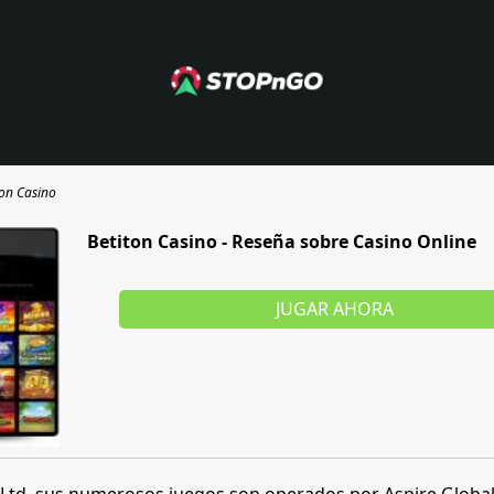
ton Casino
Betiton Casino - Reseña sobre Casino Online
JUGAR AHORA