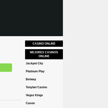
CASINO ONLINE
MEJORES CASINOS
ONLINE
Jackpot City
Platinum Play
Betway
Tonybet Casino
Vegas Kings
Casoo