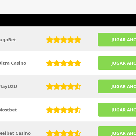
JugaBet
JUGAR AH
Ultra Casino
JUGAR AH
PlayUZU
JUGAR AH
Mostbet
JUGAR AH
Melbet Casino
JUGAR AH