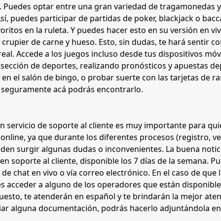
. Puedes optar entre una gran variedad de tragamonedas y
sí, puedes participar de partidas de poker, blackjack o bacca
itos en la ruleta. Y puedes hacer esto en su versión en viv
 crupier de carne y hueso. Esto, sin dudas, te hará sentir c
eal. Accede a los juegos incluso desde tus dispositivos móvi
sección de deportes, realizando pronósticos y apuestas dep
en el salón de bingo, o probar suerte con las tarjetas de ra
o, seguramente acá podrás encontrarlo.
servicio de soporte al cliente es muy importante para qu
nline, ya que durante los diferentes procesos (registro, ve
eden surgir algunas dudas o inconvenientes. La buena notic
n soporte al cliente, disponible los 7 días de la semana. P
 de chat en vivo o vía correo electrónico. En el caso de que 
es acceder a alguno de los operadores que están disponible
uesto, te atenderán en español y te brindarán la mejor aten
ar alguna documentación, podrás hacerlo adjuntándola en