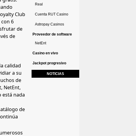
Real
Cuando
oyalty Club
Cuenta RUT Casino
 con 6
Astropay Casinos
sfrutar de
Proveedor de software
avés de
NetEnt
Casino en vivo
Jackpot progresivo
la calidad
idiar a su
NOTICIAS
muchos de
, NetEnt,
o está nada
catálogo de
Continúa
 numerosos