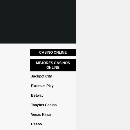
CASINO ONLINE
MEJORES CASINOS
ONLINE
Jackpot City
Platinum Play
Betway
Tonybet Casino
Vegas Kings
Casoo