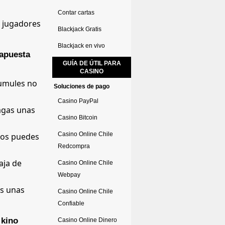
Contar cartas
s jugadores
Blackjack Gratis
Blackjack en vivo
 apuesta
GUÍA DE ÚTIL PARA
CASINO
cumules no
Soluciones de pago
Casino PayPal
agas unas
Casino Bitcoin
Casino Online Chile
 los puedes
Redcompra
aja de
Casino Online Chile
Webpay
is unas
Casino Online Chile
Confiable
 kino
Casino Online Dinero