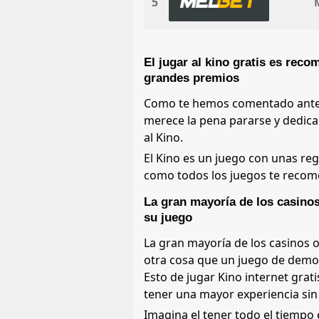
5
El jugar al kino gratis es rec
grandes premios
Como te hemos comentado anteri
merece la pena pararse y dedica
al Kino.
El Kino es un juego con unas reg
como todos los juegos te recom
La gran mayoría de los casinos
su juego
La gran mayoría de los casinos 
otra cosa que un juego de demost
Esto de jugar Kino internet grati
tener una mayor experiencia sin
Imagina el tener todo el tiempo e