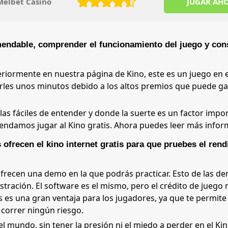
Melbet Casino
JUGAR AH
omendable, comprender el funcionamiento del juego y con
ormente en nuestra página de Kino, este es un juego en e
rles unos minutos debido a los altos premios que puede ga
las fáciles de entender y donde la suerte es un factor impo
endamos jugar al Kino gratis. Ahora puedes leer más infor
 ofrecen el kino internet gratis para que pruebes el ren
ofrecen una demo en la que podrás practicar. Esto de las d
ración. El software es el mismo, pero el crédito de juego 
s es una gran ventaja para los jugadores, ya que te permite 
 correr ningún riesgo.
l mundo, sin tener la presión ni el miedo a perder en el Kin