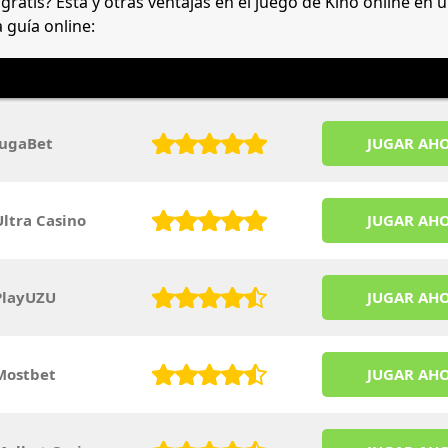
gratis? Esta y otras ventajas en el juego de Kino online en 
 guía online:
JugaBet
JUGAR AH
Ultra Casino
JUGAR AH
PlayUZU
JUGAR AH
Mostbet
JUGAR AH